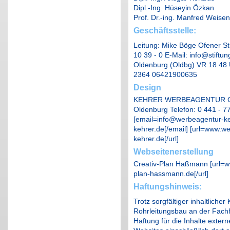
Dipl.-Ing. Hüseyin Özkan
Prof. Dr.-ing. Manfred Weisen
Geschäftsstelle:
Leitung: Mike Böge Ofener St
10 39 - 0 E-Mail: info@stiftun
Oldenburg (Oldbg) VR 18 48 U
2364 06421900635
Design
KEHRER WERBEAGENTUR GMB
Oldenburg Telefon: 0 441 - 77
[email=info@werbeagentur-k
kehrer.de[/email] [url=www.
kehrer.de[/url]
Webseitenerstellung
Creativ-Plan Haßmann [url=w
plan-hassmann.de[/url]
Haftungshinweis:
Trotz sorgfältiger inhaltlicher
Rohrleitungsbau an der Fachh
Haftung für die Inhalte externe