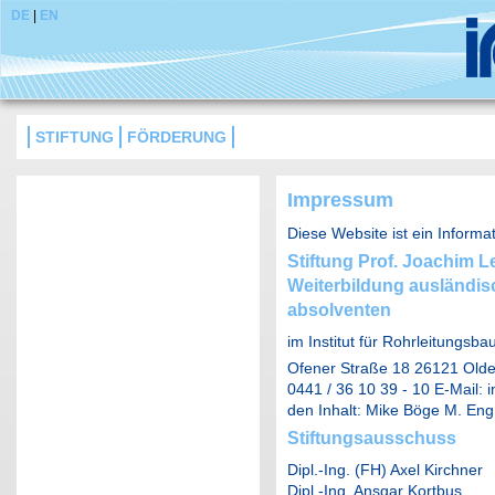
DE
|
EN
STIFTUNG
FÖRDERUNG
Impressum
Diese Website ist ein Inform
Stiftung Prof. Joachim L
Weiterbildung ausländi
absolventen
im Institut für Rohrleitungs
Ofener Straße 18 26121 Olden
0441 / 36 10 39 - 10 E-Mail: i
den Inhalt: Mike Böge M. Eng
Stiftungsausschuss
Dipl.-Ing. (FH) Axel Kirchner
Dipl.-Ing. Ansgar Kortbus