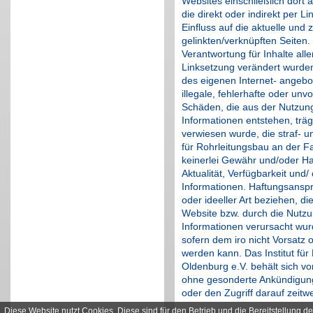
Websites einschließlich dort
die direkt oder indirekt per Li
Einfluss auf die aktuelle und 
gelinkten/verknüpften Seiten
Verantwortung für Inhalte alle
Linksetzung verändert wurden. 
des eigenen Internet- angebo
illegale, fehlerhafte oder unv
Schäden, die aus der Nutzung
Informationen entstehen, trägt
verwiesen wurde, die straf- un
für Rohrleitungsbau an der 
keinerlei Gewähr und/oder Haft
Aktualität, Verfügbarkeit und/
Informationen. Haftungsanspr
oder ideeller Art beziehen, d
Website bzw. durch die Nutzun
Informationen verursacht wur
sofern dem iro nicht Vorsatz
werden kann. Das Institut fü
Oldenburg e.V. behält sich vo
ohne gesonderte Ankündigung
oder den Zugriff darauf zeitwe
Diese Website nutzt
Cookies
. Diese sind für den Betrieb und die Bereitstellung de