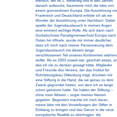
Mensch, der im 2. Weltkrieg und in den Jahren
danach aufwuchs, faszinierte mich die Idee von
einem grenzenlosen Europa. Die Aussöhnung vo
Frankreich und Deutschland erlebte ich als ein
Wunder der Aussöhnung unter Nachbarn. Dabei
spielte der Jugendaustausch in meinen Augen
eine eminent wichtige Rolle. Als sich dann nach
Gorbatschows Paradigmenwechsel Europa nach
Osten hin öffnete, wurde mir immer deutlicher,
dass ich mich nach meiner Pensionierung dem
Jugendaustausch mit diesem lange
verschlossenen Teil unseres Kontinentes widmen
wollte. Als es 2003 soweit war, geschah etwas, a
das ich nie zu denken gewagt hätte: Mitglieder
und Freunde des Vereins, der das Institut für
Rohrleitungsbau Oldenburg trägt, drückten mir
eine Stiftung in die Hand, die sie genau zu dem
Zweck gegründet hatten, von dem ich so lange
schon geträumt hatte. Sie hatten der Stiftung –
ohne mein Wissen – sogar meinen Namen
gegeben. Begeistert machte ich mich daran,
meine Idee mit den Vorstellungen der Stifter in
Einklang zu bringen und das Ganze in die neue
europäische Realität zu übertragen: die